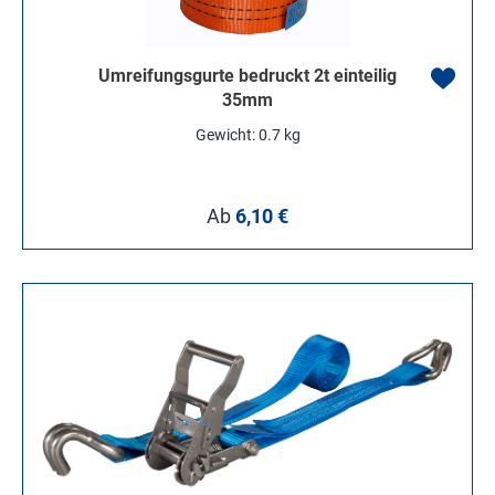
Umreifungsgurte bedruckt 2t einteilig
35mm
Gewicht: 0.7 kg
Regulärer Preis:
Ab
6,10 €