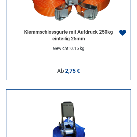
Klemmschlossgurte mit Aufdruck 250kg
einteilig 25mm
Gewicht: 0.15 kg
Regulärer Preis:
Ab
2,75 €