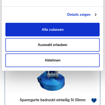
50mm
Gewicht: 2.5 kg
Details zeigen
Varianten ab
14,26 €
Regulärer Preis:
Ab
16,00 €
Alle zulassen
Auswahl erlauben
Ablehnen
Spanngurte bedruckt einteilig 5t 50mm