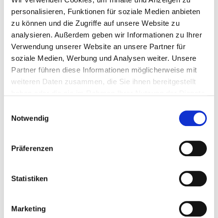
Spanngurte bedruckt 4t mit Spitzhaken
personalisieren, Funktionen für soziale Medien anbieten
50mm
zu können und die Zugriffe auf unsere Website zu
Gewicht: 2.2 kg
analysieren. Außerdem geben wir Informationen zu Ihrer
Varianten ab
13,77 €
Verwendung unserer Website an unsere Partner für
soziale Medien, Werbung und Analysen weiter. Unsere
Regulärer Preis:
Ab
15,30 €
Partner führen diese Informationen möglicherweise mit
weiteren Daten zusammen, die Sie ihnen bereitgestellt
haben oder die sie im Rahmen Ihrer Nutzung der Dienste
gesammelt haben.
Einwilligungsauswahl
Notwendig
Präferenzen
Statistiken
Marketing
Spanngurte Aufdruck 5t mit Spitzhaken