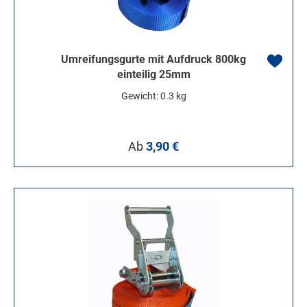
Umreifungsgurte mit Aufdruck 800kg
einteilig 25mm
Gewicht: 0.3 kg
Regulärer Preis:
Ab
3,90 €