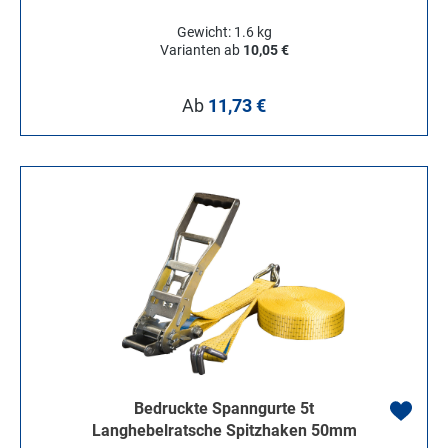
Gewicht: 1.6 kg
Varianten ab
10,05 €
Regulärer Preis:
Ab
11,73 €
Bedruckte Spanngurte 5t
Langhebelratsche Spitzhaken 50mm