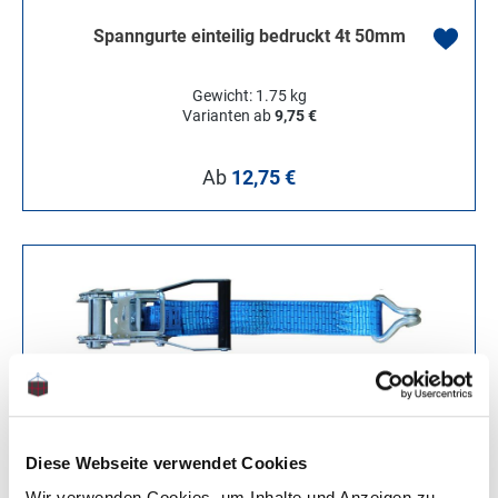
Spanngurte einteilig bedruckt 4t 50mm
Gewicht: 1.75 kg
Varianten ab
9,75 €
Regulärer Preis:
Ab
12,75 €
Diese Webseite verwendet Cookies
Wir verwenden Cookies, um Inhalte und Anzeigen zu