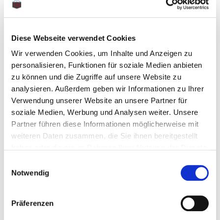
Schäkel mit Mutter und Splint bieten den Vorteil,
dass die Mutter und damit der Bolzen gegen
Diese Webseite verwendet Cookies
unbeabsichtigtes Lösen geschert ist.
Wir verwenden Cookies, um Inhalte und Anzeigen zu
personalisieren, Funktionen für soziale Medien anbieten
Unsere hochfesten Schäkel besitzen den
zu können und die Zugriffe auf unsere Website zu
analysieren. Außerdem geben wir Informationen zu Ihrer
Sicherheitsfaktor 6, d.h. die Bruchkraft entspricht
Verwendung unserer Website an unsere Partner für
minimal der 6-fachen Tragfähigkeit.
soziale Medien, Werbung und Analysen weiter. Unsere
Partner führen diese Informationen möglicherweise mit
weiteren Daten zusammen, die Sie ihnen bereitgestellt
haben oder die sie im Rahmen Ihrer Nutzung der Dienste
Schäkel vom Spanngurt Profi
gesammelt haben.
Einwilligungsauswahl
Notwendig
Bei uns können Sie hochwertige und
professionelle Schäkel kaufen.
Wir bieten die Schäkel in einer großen Auswahl
Präferenzen
mit unterschiedlichen Formen an: