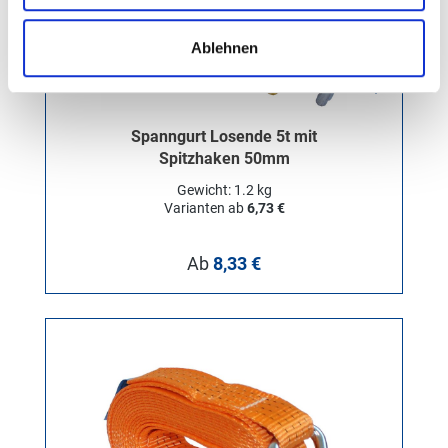
Ablehnen
Spanngurt Losende 5t mit
Spitzhaken 50mm
Gewicht: 1.2 kg
Varianten ab
6,73 €
Regulärer Preis:
Ab
8,33 €