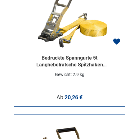
Bedruckte Spanngurte 5t
Langhebelratsche Spitzhaken
50mm
Gewicht: 2.9 kg
Regulärer Preis:
Ab
20,26 €