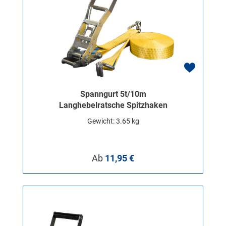
Spanngurt 5t/10m
Langhebelratsche Spitzhaken
Gewicht: 3.65 kg
Regulärer Preis:
Ab
11,95 €