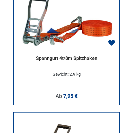
Spanngurt 4t/8m Spitzhaken
Gewicht: 2.9 kg
Regulärer Preis:
Ab
7,95 €