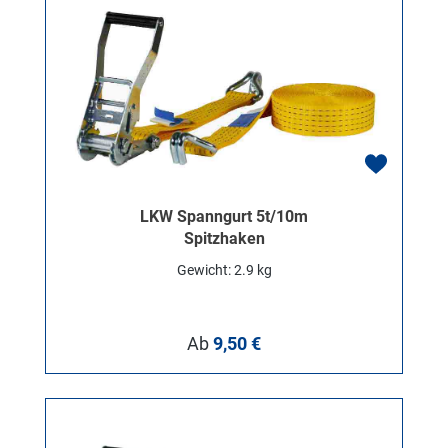
LKW Spanngurt 5t/10m
Spitzhaken
Gewicht: 2.9 kg
Regulärer Preis:
Ab
9,50 €