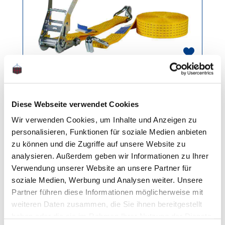
Spanngurt 5t/8m Spitzhaken
Diese Webseite verwendet Cookies
Gewicht: 2.9 kg
Wir verwenden Cookies, um Inhalte und Anzeigen zu
personalisieren, Funktionen für soziale Medien anbieten
Regulärer Preis:
Ab
8,50 €
zu können und die Zugriffe auf unsere Website zu
analysieren. Außerdem geben wir Informationen zu Ihrer
Verwendung unserer Website an unsere Partner für
soziale Medien, Werbung und Analysen weiter. Unsere
Partner führen diese Informationen möglicherweise mit
weiteren Daten zusammen, die Sie ihnen bereitgestellt
haben oder die sie im Rahmen Ihrer Nutzung der Dienste