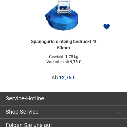
Spanngurte einteilig bedruckt 4t
50mm
Gewicht: 1.75 kg
Varianten ab
9,75 €
Regulärer Preis:
Ab
12,75 €
Service-Hotline
Shop Service
Folgen Sie uns auf