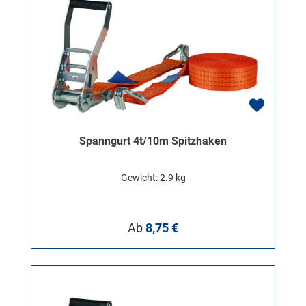
Spanngurt 4t/10m Spitzhaken
Gewicht: 2.9 kg
Regulärer Preis:
Ab
8,75 €