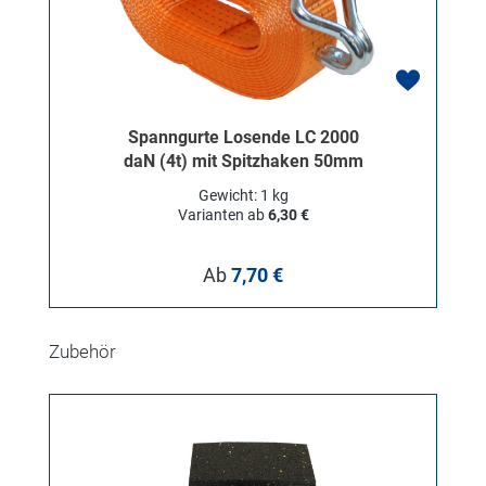
Spanngurte Losende LC 2000
daN (4t) mit Spitzhaken 50mm
Gewicht: 1 kg
Varianten ab
6,30 €
Regulärer Preis:
Ab
7,70 €
Produktgalerie überspringen
Zubehör