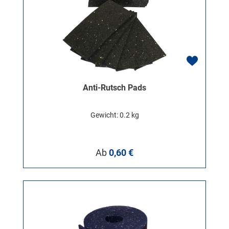
Anti-Rutsch Pads
Gewicht: 0.2 kg
Regulärer Preis:
Ab
0,60 €