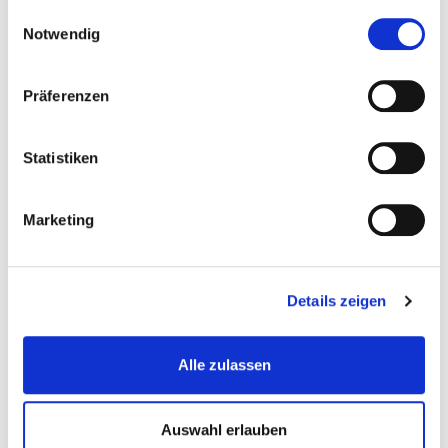
gesammelt haben.
Einwilligungsauswahl
Notwendig
Präferenzen
Spanngurt ErgoLash 5t mit
Statistiken
Spitzhaken
Gewicht: 2.5 kg
Marketing
Regulärer Preis:
Ab
15,90 €
Details zeigen
Alle zulassen
Auswahl erlauben