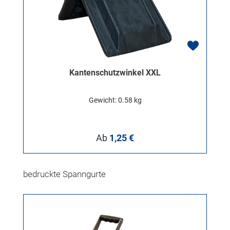
Kantenschutzwinkel XXL
Gewicht: 0.58 kg
Regulärer Preis:
Ab
1,25 €
Produktgalerie überspringen
bedruckte Spanngurte