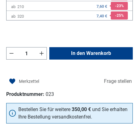
-23
%
7,60 €
ab
210
-25
%
7,40 €
ab
320
Produkt Anzahl: Gib den gewünschten Wert e
In den Warenkorb
Frage stellen
Produktnummer:
023
Bestellen Sie für weitere
350,00 €
und Sie erhalten
Ihre Bestellung versandkostenfrei.