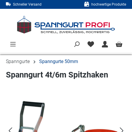
Schneller Versand
hochwertige Produkte
Zum Hauptinhalt springen
Spanngurte
Spanngurte 50mm
Spanngurt 4t/6m Spitzhaken
Bildergalerie überspringen