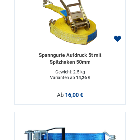
Spanngurte Aufdruck 5t mit
Spitzhaken 50mm
Gewicht: 2.5 kg
Varianten ab
14,26 €
Regulärer Preis:
Ab
16,00 €