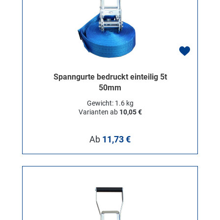
Spanngurte bedruckt einteilig 5t
50mm
Gewicht: 1.6 kg
Varianten ab
10,05 €
Regulärer Preis:
Ab
11,73 €