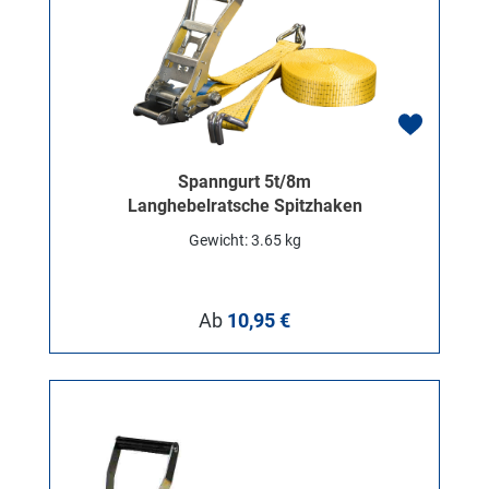
Spanngurt 5t/8m
Langhebelratsche Spitzhaken
Gewicht: 3.65 kg
Regulärer Preis:
Ab
10,95 €