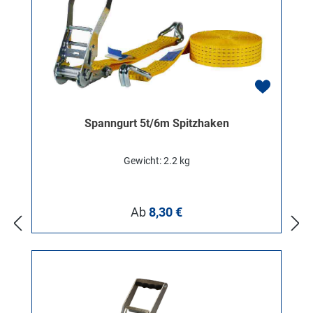
Spanngurt 5t/6m Spitzhaken
Gewicht: 2.2 kg
Regulärer Preis:
Ab
8,30 €