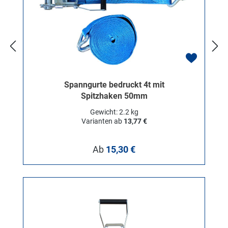
Spanngurte bedruckt 4t mit
Spitzhaken 50mm
Gewicht: 2.2 kg
Varianten ab
13,77 €
Regulärer Preis:
Ab
15,30 €