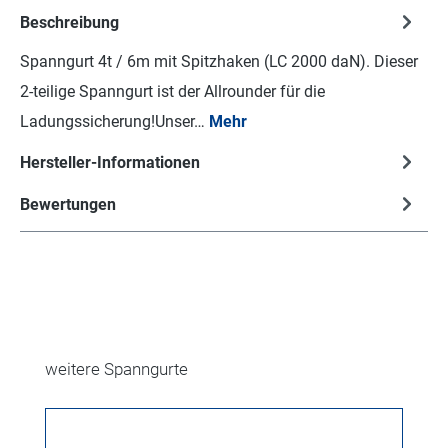
Beschreibung
Spanngurt 4t / 6m mit Spitzhaken (LC 2000 daN). Dieser
2-teilige Spanngurt ist der Allrounder für die
Ladungssicherung!Unser…
Mehr
Hersteller-Informationen
Bewertungen
Produktgalerie überspringen
weitere Spanngurte