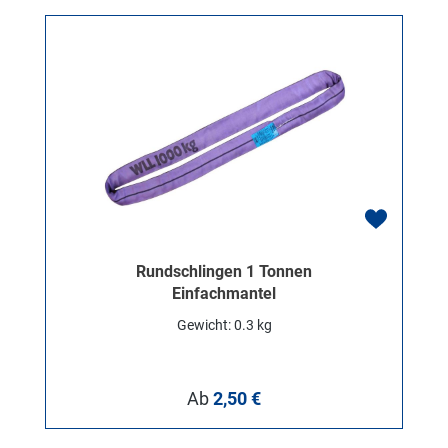
Rundschlingen 1 Tonnen
Einfachmantel
Gewicht: 0.3 kg
Regulärer Preis:
Ab
2,50 €