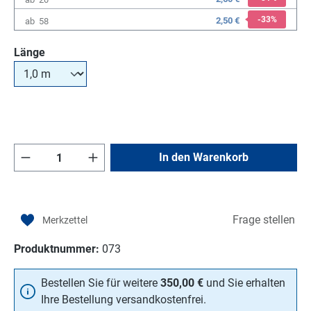
-33
%
2,50 €
ab
58
auswählen
Länge
Produkt Anzahl: Gib den gewünschten Wert e
In den Warenkorb
Frage stellen
Produktnummer:
073
Bestellen Sie für weitere
350,00 €
und Sie erhalten
Ihre Bestellung versandkostenfrei.