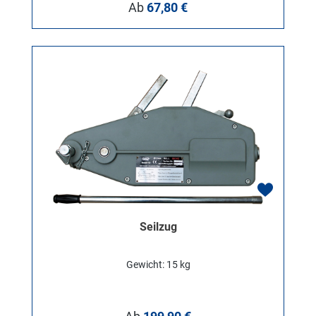
Regulärer Preis:
Ab
67,80 €
Seilzug
Gewicht: 15 kg
Regulärer Preis: