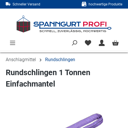
Schneller Versand
hochwertige Produkte
Zum Hauptinhalt springen
Anschlagmittel
Rundschlingen
Rundschlingen 1 Tonnen
Einfachmantel
Bildergalerie überspringen