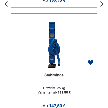
Ab
199,90 €
Stahlwinde
Gewicht: 25 kg
Varianten ab
111,80 €
Regulärer Preis:
Ab
147,50 €