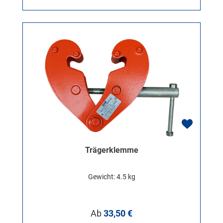
Trägerklemme
Gewicht: 4.5 kg
Regulärer Preis:
Ab
33,50 €