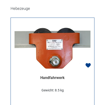
Produktgalerie überspringen
Hebezeuge
Handfahrwerk
Gewicht: 8.5 kg