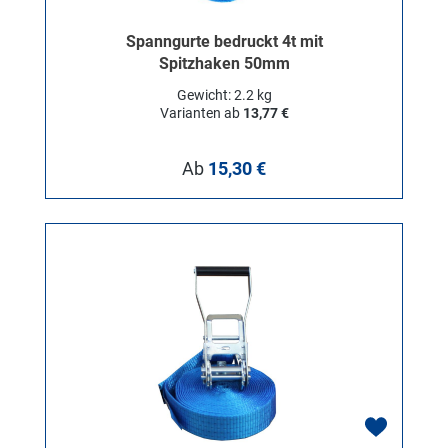
Spanngurte bedruckt 4t mit
Spitzhaken 50mm
Gewicht: 2.2 kg
Varianten ab
13,77 €
Regulärer Preis:
Ab
15,30 €