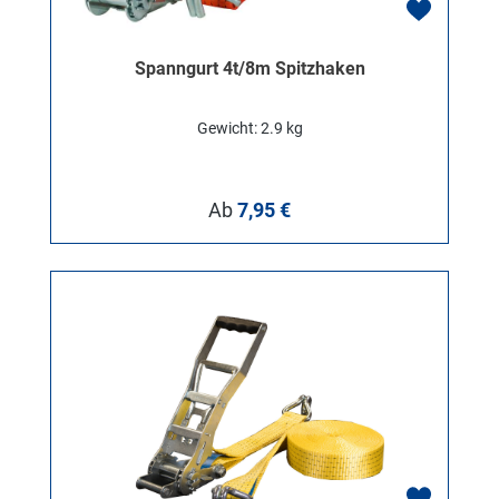
Spanngurt 4t/8m Spitzhaken
Gewicht: 2.9 kg
Regulärer Preis:
Ab
7,95 €