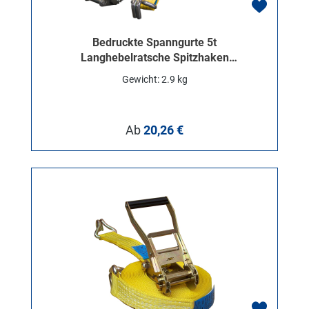
Bedruckte Spanngurte 5t
Langhebelratsche Spitzhaken
50mm
Gewicht: 2.9 kg
Regulärer Preis:
Ab
20,26 €