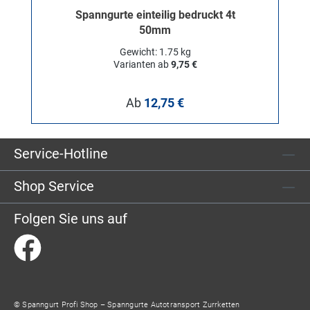
Spanngurte einteilig bedruckt 4t
50mm
Gewicht: 1.75 kg
Varianten ab
9,75 €
Regulärer Preis:
Ab
12,75 €
Service-Hotline
Shop Service
Folgen Sie uns auf
© Spanngurt Profi Shop – Spanngurte Autotransport Zurrketten