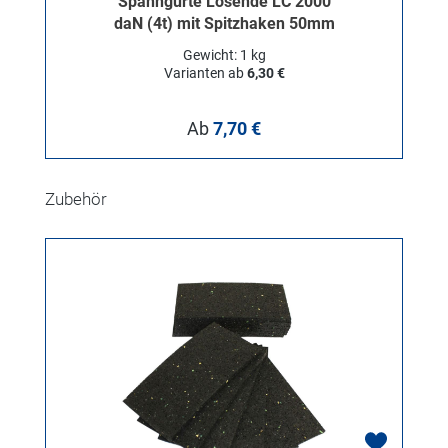
Spanngurte Losende LC 2000
daN (4t) mit Spitzhaken 50mm
Gewicht: 1 kg
Varianten ab
6,30 €
Regulärer Preis:
Ab
7,70 €
Produktgalerie überspringen
Zubehör