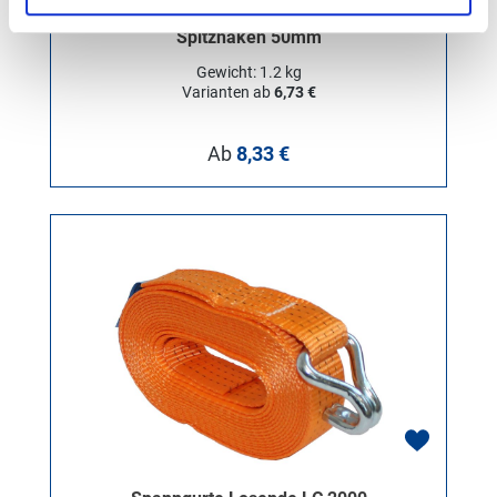
Spanngurt Losende 5t mit
Spitzhaken 50mm
Gewicht: 1.2 kg
Varianten ab
6,73 €
Regulärer Preis:
Ab
8,33 €