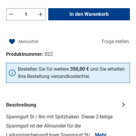
Produkt Anzahl: Gib den gewünschten Wert e
In den Warenkorb
Frage stellen
Produktnummer:
022
Bestellen Sie für weitere
350,00 €
und Sie erhalten
Ihre Bestellung versandkostenfrei.
Beschreibung
Spanngurt 5t / 8m mit Spitzhaken. Dieser 2-teilige
Spanngurt ist der Allrounder für die
Ladungssicherung!Unser Spanngurt 5t/…
Mehr