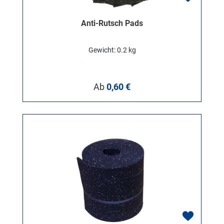
Anti-Rutsch Pads
Gewicht: 0.2 kg
Regulärer Preis:
Ab
0,60 €