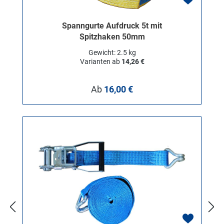
Spanngurte Aufdruck 5t mit
Spitzhaken 50mm
Gewicht: 2.5 kg
Varianten ab
14,26 €
Regulärer Preis:
Ab
16,00 €