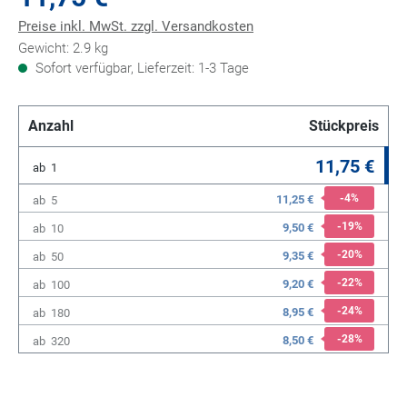
Preise inkl. MwSt. zzgl. Versandkosten
Gewicht: 2.9 kg
Sofort verfügbar, Lieferzeit: 1-3 Tage
Anzahl
Stückpreis
11,75 €
ab
1
-4
%
11,25 €
ab
5
-19
%
9,50 €
ab
10
-20
%
9,35 €
ab
50
-22
%
9,20 €
ab
100
-24
%
8,95 €
ab
180
-28
%
8,50 €
ab
320