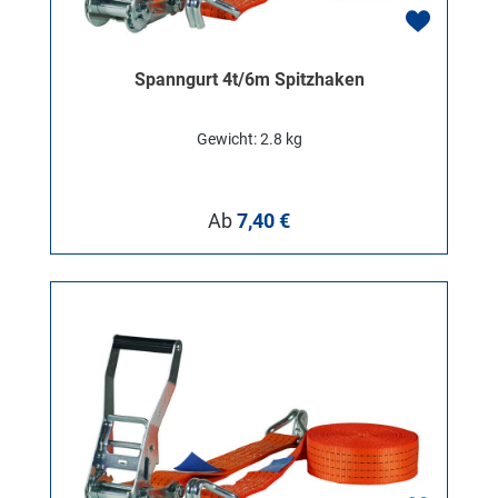
Spanngurt 4t/6m Spitzhaken
Gewicht: 2.8 kg
Regulärer Preis:
Ab
7,40 €