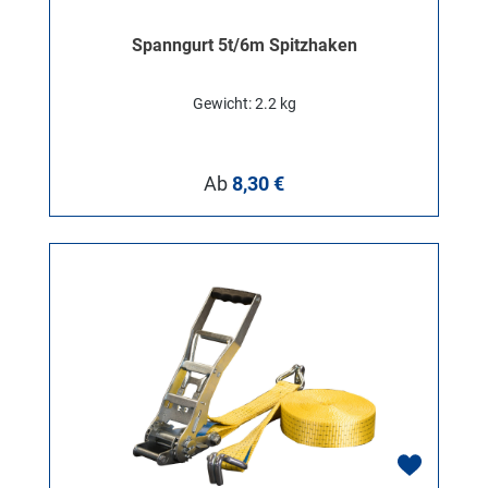
Spanngurt 5t/6m Spitzhaken
Gewicht: 2.2 kg
Regulärer Preis:
Ab
8,30 €