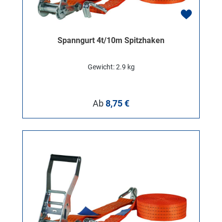
Spanngurt 4t/10m Spitzhaken
Gewicht: 2.9 kg
Regulärer Preis:
Ab
8,75 €