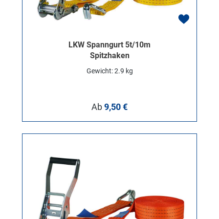
LKW Spanngurt 5t/10m
Spitzhaken
Gewicht: 2.9 kg
Regulärer Preis:
Ab
9,50 €