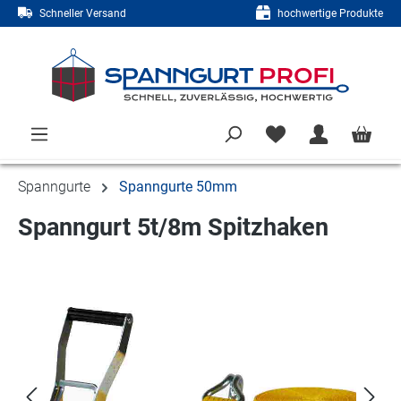
Schneller Versand
hochwertige Produkte
Zum Hauptinhalt springen
Spanngurte
Spanngurte 50mm
Spanngurt 5t/8m Spitzhaken
Bildergalerie überspringen