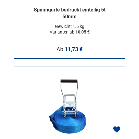
Spanngurte bedruckt einteilig 5t
50mm
Gewicht: 1.6 kg
Varianten ab
10,05 €
Regulärer Preis:
Ab
11,73 €