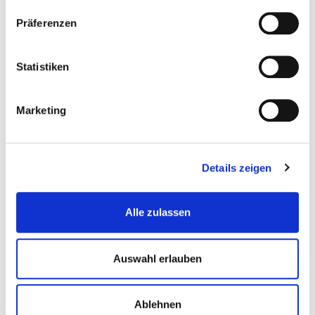
Spanngurt ErgoLash 5t mit
Präferenzen
Spitzhaken
Gewicht: 2.5 kg
Statistiken
Regulärer Preis:
Ab
15,90 €
Marketing
Details zeigen
Alle zulassen
Auswahl erlauben
Ablehnen