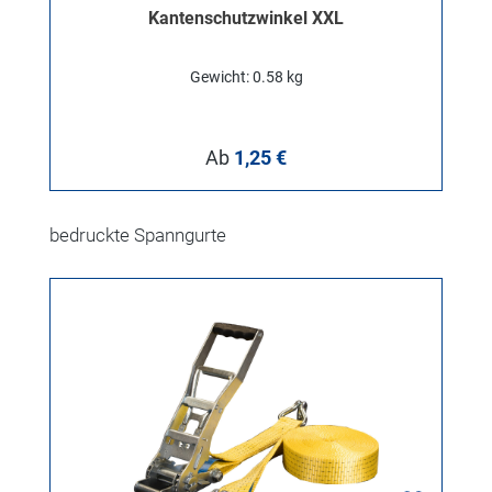
Kantenschutzwinkel XXL
Gewicht: 0.58 kg
Regulärer Preis:
Ab
1,25 €
Produktgalerie überspringen
bedruckte Spanngurte