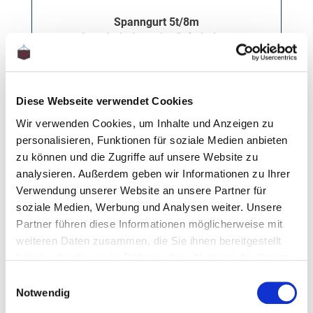
Spanngurt 5t/8m
Langhebelratsche Spitzhaken
Gewicht: 3.65 kg
Diese Webseite verwendet Cookies
Regulärer Preis:
Ab
10,95 €
Wir verwenden Cookies, um Inhalte und Anzeigen zu
personalisieren, Funktionen für soziale Medien anbieten
zu können und die Zugriffe auf unsere Website zu
analysieren. Außerdem geben wir Informationen zu Ihrer
Verwendung unserer Website an unsere Partner für
soziale Medien, Werbung und Analysen weiter. Unsere
Partner führen diese Informationen möglicherweise mit
weiteren Daten zusammen, die Sie ihnen bereitgestellt
haben oder die sie im Rahmen Ihrer Nutzung der Dienste
gesammelt haben.
Einwilligungsauswahl
Notwendig