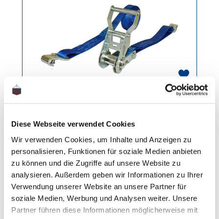
Spanngurt für
Stäbchenzurrschiene
Diese Webseite verwendet Cookies
Gewicht: 0.7 kg
Wir verwenden Cookies, um Inhalte und Anzeigen zu
personalisieren, Funktionen für soziale Medien anbieten
Regulärer Preis:
Ab
6,00 €
zu können und die Zugriffe auf unsere Website zu
analysieren. Außerdem geben wir Informationen zu Ihrer
Verwendung unserer Website an unsere Partner für
Produktgalerie überspringen
Automatik Spanngurte
soziale Medien, Werbung und Analysen weiter. Unsere
Partner führen diese Informationen möglicherweise mit