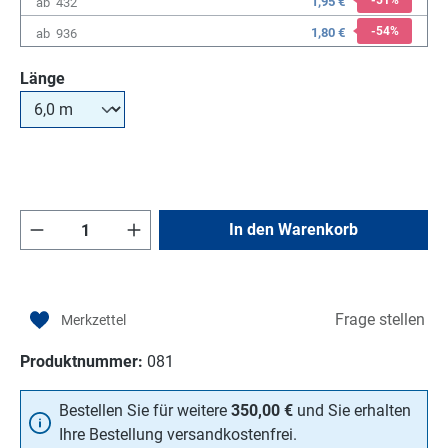
-51
%
1,95 €
ab
432
-54
%
1,80 €
ab
936
auswählen
Länge
Produkt Anzahl: Gib den gewünschten Wert e
In den Warenkorb
Frage stellen
Produktnummer:
081
Bestellen Sie für weitere
350,00 €
und Sie erhalten
Ihre Bestellung versandkostenfrei.