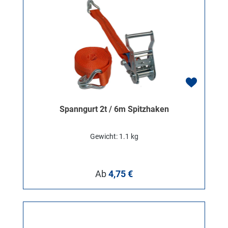
Spanngurt 2t / 6m Spitzhaken
Gewicht: 1.1 kg
Regulärer Preis:
Ab
4,75 €