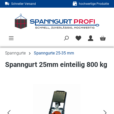
Schneller Versand
hochwertige Produkte
Zum Hauptinhalt springen
Spanngurte
Spanngurte 25-35 mm
Spanngurt 25mm einteilig 800 kg
Bildergalerie überspringen