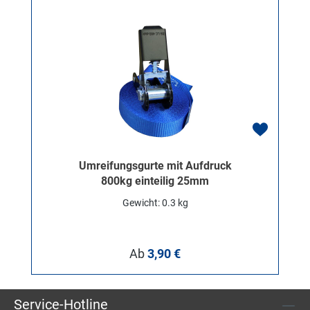
Umreifungsgurte mit Aufdruck
800kg einteilig 25mm
Gewicht: 0.3 kg
Regulärer Preis:
Ab
3,90 €
Service-Hotline