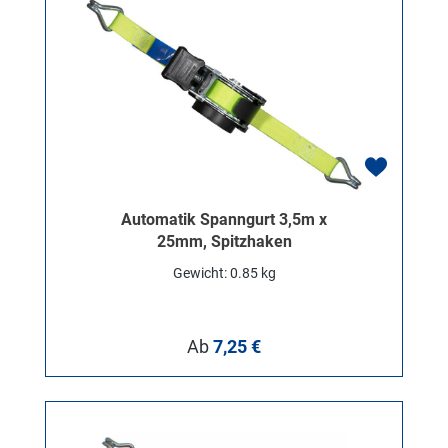
Automatik Spanngurt 3,5m x
25mm, Spitzhaken
Gewicht: 0.85 kg
Regulärer Preis:
Ab
7,25 €