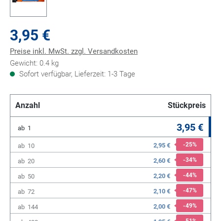
3,95 €
Preise inkl. MwSt. zzgl. Versandkosten
Gewicht: 0.4 kg
Sofort verfügbar, Lieferzeit: 1-3 Tage
Anzahl
Stückpreis
3,95 €
ab
1
-25
%
2,95 €
ab
10
-34
%
2,60 €
ab
20
-44
%
2,20 €
ab
50
-47
%
2,10 €
ab
72
-49
%
2,00 €
ab
144