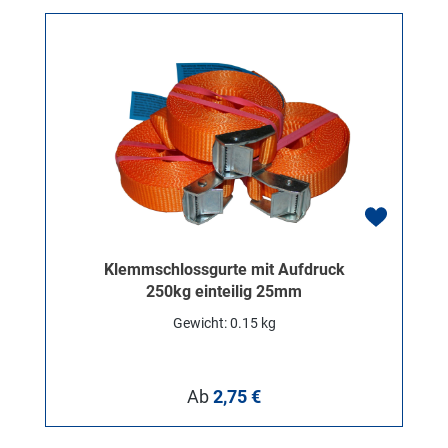
Klemmschlossgurte mit Aufdruck
250kg einteilig 25mm
Gewicht: 0.15 kg
Regulärer Preis:
Ab
2,75 €