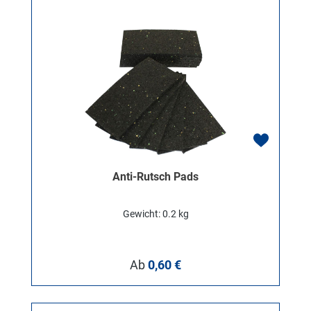
Anti-Rutsch Pads
Gewicht: 0.2 kg
Regulärer Preis:
Ab
0,60 €