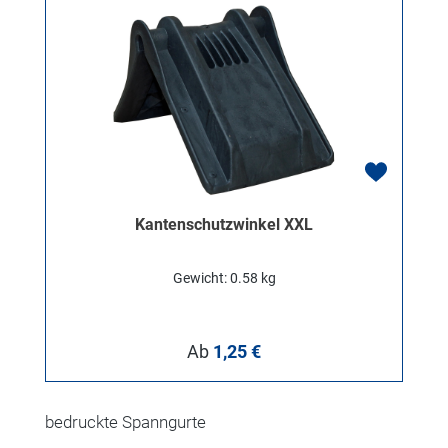
Kantenschutzwinkel XXL
Gewicht: 0.58 kg
Regulärer Preis:
Ab
1,25 €
Produktgalerie überspringen
bedruckte Spanngurte