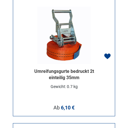
Umreifungsgurte bedruckt 2t
einteilig 35mm
Gewicht: 0.7 kg
Regulärer Preis:
Ab
6,10 €