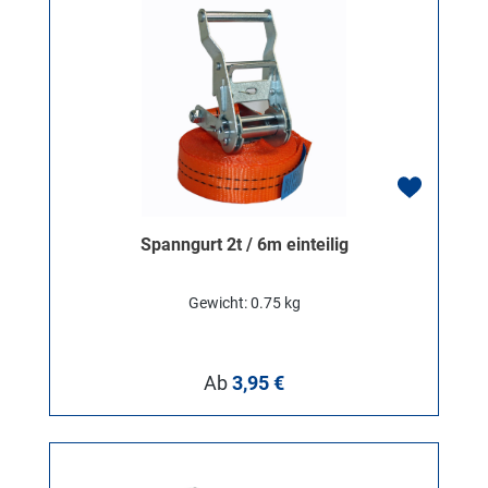
Spanngurt 2t / 6m einteilig
Gewicht: 0.75 kg
Regulärer Preis:
Ab
3,95 €