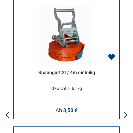
Spanngurt 2t / 4m einteilig
Gewicht: 0.65 kg
Regulärer Preis:
Ab
3,50 €