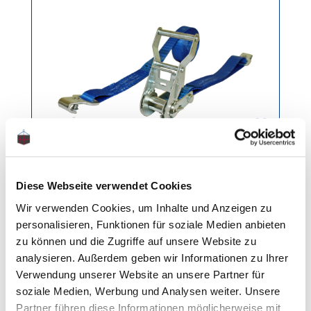
Spanngurt für
Stäbchenzurrschiene
Diese Webseite verwendet Cookies
Gewicht: 0.7 kg
Wir verwenden Cookies, um Inhalte und Anzeigen zu
personalisieren, Funktionen für soziale Medien anbieten
zu können und die Zugriffe auf unsere Website zu
Regulärer Preis:
Ab
6,00 €
analysieren. Außerdem geben wir Informationen zu Ihrer
Verwendung unserer Website an unsere Partner für
soziale Medien, Werbung und Analysen weiter. Unsere
Produktgalerie überspringen
Automatik Spanngurte
Partner führen diese Informationen möglicherweise mit