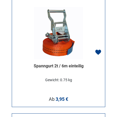
Spanngurt 2t / 6m einteilig
Gewicht: 0.75 kg
Regulärer Preis:
Ab
3,95 €