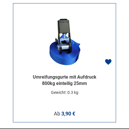
Umreifungsgurte mit Aufdruck
800kg einteilig 25mm
Gewicht: 0.3 kg
Regulärer Preis:
Ab
3,90 €