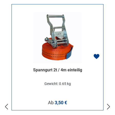
Spanngurt 2t / 4m einteilig
Gewicht: 0.65 kg
Regulärer Preis:
Ab
3,50 €