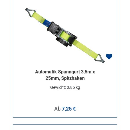
Automatik Spanngurt 3,5m x
25mm, Spitzhaken
Gewicht: 0.85 kg
Regulärer Preis:
Ab
7,25 €