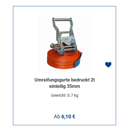
Umreifungsgurte bedruckt 2t
einteilig 35mm
Gewicht: 0.7 kg
Regulärer Preis:
Ab
6,10 €