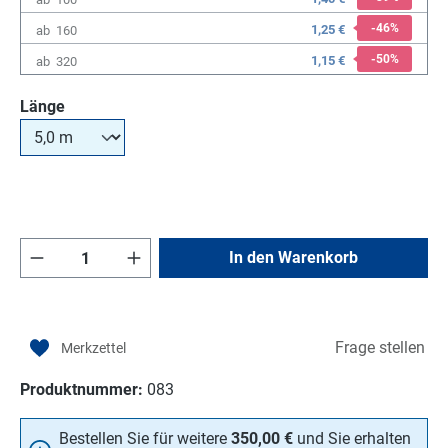
-46
%
1,25 €
ab
160
-50
%
1,15 €
ab
320
auswählen
Länge
Produkt Anzahl: Gib den gewünschten Wert e
In den Warenkorb
Frage stellen
Produktnummer:
083
Bestellen Sie für weitere
350,00 €
und Sie erhalten