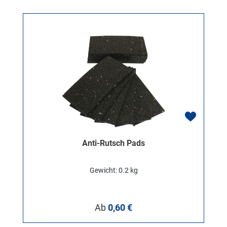
Anti-Rutsch Pads
Gewicht: 0.2 kg
Regulärer Preis:
Ab
0,60 €