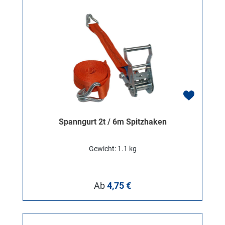
Spanngurt 2t / 6m Spitzhaken
Gewicht: 1.1 kg
Regulärer Preis:
Ab
4,75 €