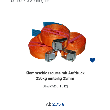
bedruckte Spanngurte
Klemmschlossgurte mit Aufdruck
250kg einteilig 25mm
Gewicht: 0.15 kg
Regulärer Preis:
Ab
2,75 €