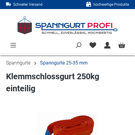
Schneller Versand
hochwertige Produkte
Zum Hauptinhalt springen
Spanngurte
Spanngurte 25-35 mm
Klemmschlossgurt 250kg
einteilig
Bildergalerie überspringen