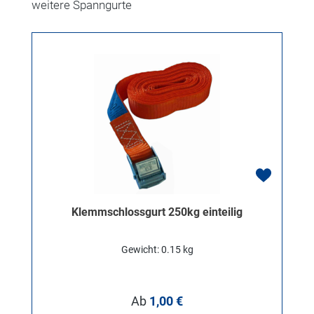
Produktgalerie überspringen
weitere Spanngurte
Klemmschlossgurt 250kg einteilig
Gewicht: 0.15 kg
Regulärer Preis:
Ab
1,00 €