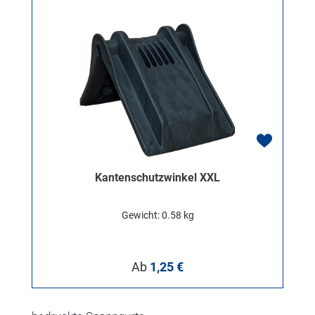
Kantenschutzwinkel XXL
Gewicht: 0.58 kg
Regulärer Preis:
Ab
1,25 €
Produktgalerie überspringen